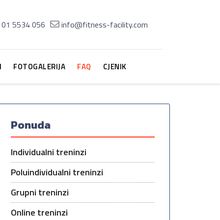
01 5534 056
info@fitness-facility.com
M
FOTOGALERIJA
FAQ
CJENIK
Ponuda
Individualni treninzi
Poluindividualni treninzi
Grupni treninzi
Online treninzi