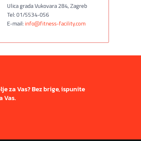
Ulica grada Vukovara 284, Zagreb
Tel: 01/5534-056
E-mail:
info@fitness-facility.com
olje za Vas? Bez brige, ispunite
a Vas.