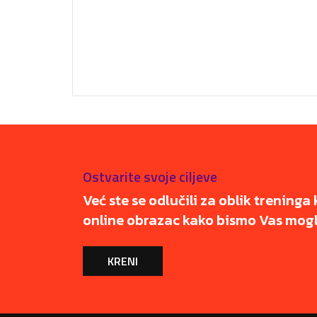
Ostvarite svoje ciljeve
Već ste se odlučili za oblik treninga 
online obrazac kako bismo Vas mogli
KRENI