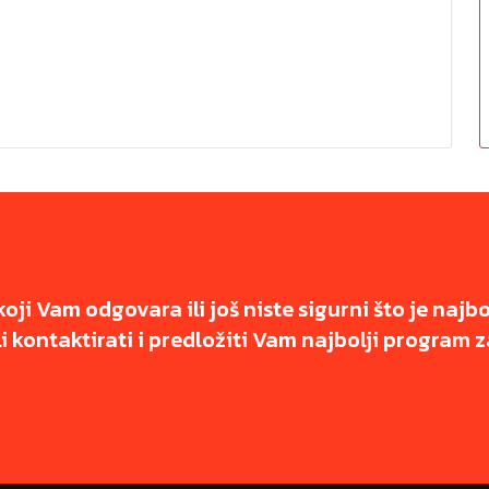
koji Vam odgovara ili još niste sigurni što je najb
 kontaktirati i predložiti Vam najbolji program z