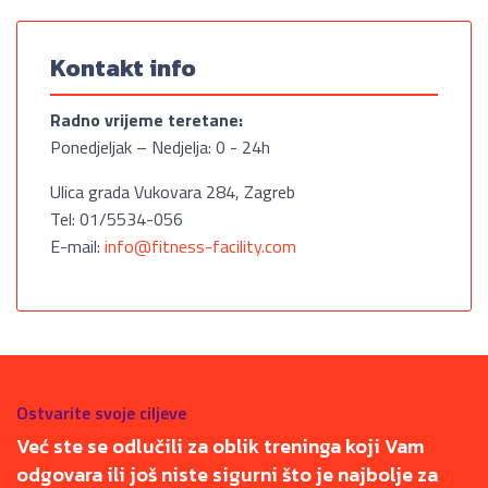
Kontakt info
Radno vrijeme teretane:
Ponedjeljak – Nedjelja: 0 - 24h
Ulica grada Vukovara 284, Zagreb
Tel: 01/5534-056
E-mail:
info@fitness-facility.com
Ostvarite svoje ciljeve
Već ste se odlučili za oblik treninga koji Vam
odgovara ili još niste sigurni što je najbolje za