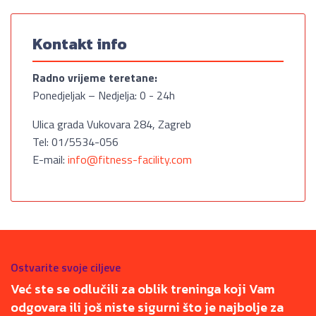
Kontakt info
Radno vrijeme teretane:
Ponedjeljak – Nedjelja: 0 - 24h
Ulica grada Vukovara 284, Zagreb
Tel: 01/5534-056
E-mail:
info@fitness-facility.com
Ostvarite svoje ciljeve
Već ste se odlučili za oblik treninga koji Vam
odgovara ili još niste sigurni što je najbolje za