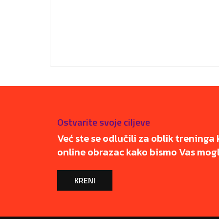
Ostvarite svoje ciljeve
Već ste se odlučili za oblik treninga 
online obrazac kako bismo Vas mogli
KRENI