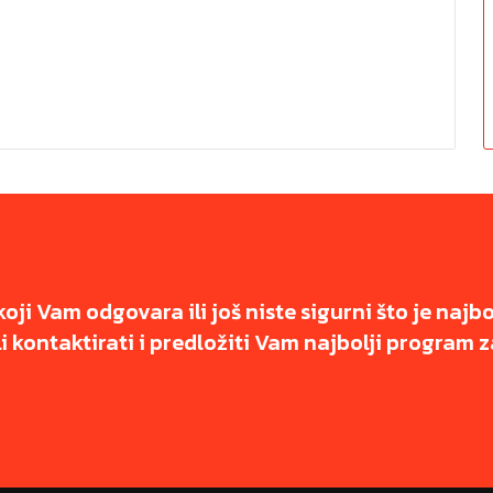
koji Vam odgovara ili još niste sigurni što je najb
 kontaktirati i predložiti Vam najbolji program z