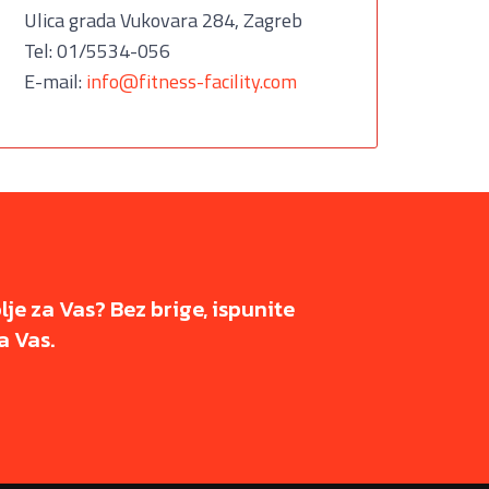
Ulica grada Vukovara 284, Zagreb
Tel: 01/5534-056
E-mail:
info@fitness-facility.com
olje za Vas? Bez brige, ispunite
a Vas.