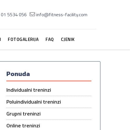
01 5534 056
info@fitness-facility.com
M
FOTOGALERIJA
FAQ
CJENIK
Ponuda
Individualni treninzi
Poluindividualni treninzi
Grupni treninzi
Online treninzi