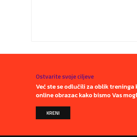
Ostvarite svoje ciljeve
Već ste se odlučili za oblik treninga 
online obrazac kako bismo Vas mogli
KRENI