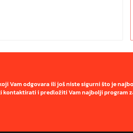
koji Vam odgovara ili još niste sigurni što je najb
 kontaktirati i predložiti Vam najbolji program z