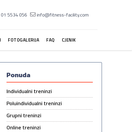
01 5534 056
info@fitness-facility.com
M
FOTOGALERIJA
FAQ
CJENIK
Ponuda
Individualni treninzi
Poluindividualni treninzi
Grupni treninzi
Online treninzi