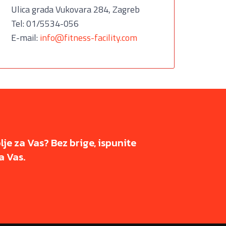
Ulica grada Vukovara 284, Zagreb
Tel: 01/5534-056
E-mail:
info@fitness-facility.com
olje za Vas? Bez brige, ispunite
a Vas.