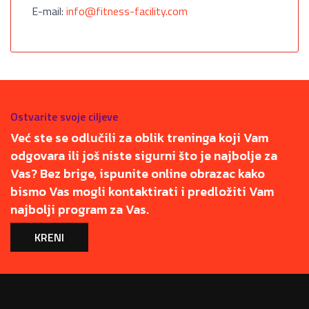
E-mail:
info@fitness-facility.com
Ostvarite svoje ciljeve
Već ste se odlučili za oblik treninga koji Vam
odgovara ili još niste sigurni što je najbolje za
Vas? Bez brige, ispunite online obrazac kako
bismo Vas mogli kontaktirati i predložiti Vam
najbolji program za Vas.
KRENI