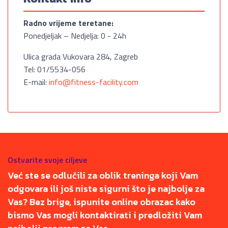
Radno vrijeme teretane:
Ponedjeljak – Nedjelja: 0 - 24h
Ulica grada Vukovara 284, Zagreb
Tel: 01/5534-056
E-mail:
info@fitness-facility.com
Ostvarite svoje ciljeve
Već ste se odlučili za oblik treninga koji Vam
odgovara ili još niste sigurni što je najbolje za
Vas? Bez brige, ispunite online obrazac kako
bismo Vas mogli kontaktirati i predložiti Vam