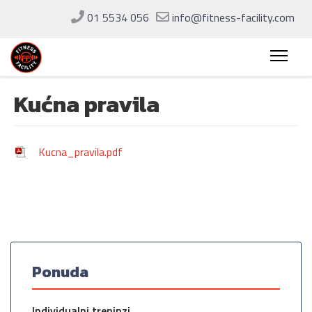
01 5534 056
info@fitness-facility.com
Kućna pravila
Kucna_pravila.pdf
Ponuda
Individualni treninzi