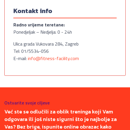
Kontakt info
Radno vrijeme teretane:
Ponedjeljak – Nedjelja: 0 - 24h
Ulica grada Vukovara 284, Zagreb
Tel: 01/5534-056
E-mail:
info@fitness-facility.com
Ostvarite svoje ciljeve
Već ste se odlučili za oblik treninga koji Vam
odgovara ili još niste sigurni što je najbolje za
Vas? Bez brige, ispunite online obrazac kako