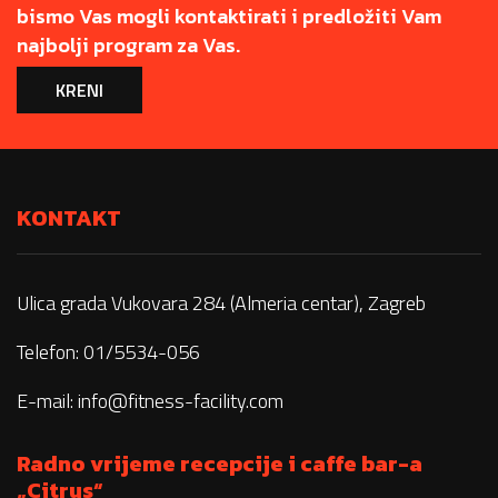
bismo Vas mogli kontaktirati i predložiti Vam
najbolji program za Vas.
KRENI
KONTAKT
Ulica grada Vukovara 284 (Almeria centar), Zagreb
Telefon: 01/5534-056
E-mail:
info@fitness-facility.com
Radno vrijeme recepcije i caffe bar-a
„Citrus“